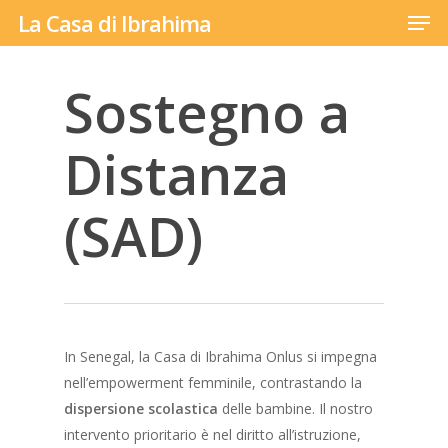
Men
Skip
La Casa di Ibrahima
to
main
Sostegno a
content
Distanza
(SAD)
In Senegal, la Casa di Ibrahima Onlus si impegna
nell’empowerment femminile, contrastando la
dispersione scolastica
delle bambine. Il nostro
intervento prioritario è nel diritto all’istruzione,